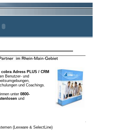
n
cobra Adress
PLUS / CRM
llen Benutzer- und
beitsumgebungen,
chulungen und Coachings.
önnen unter
0800-
stenlosen
und
stemen (Lexware & SelectLine)